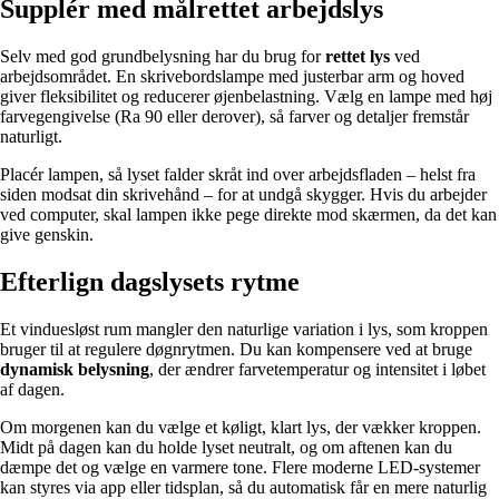
Supplér med målrettet arbejdslys
Selv med god grundbelysning har du brug for
rettet lys
ved
arbejdsområdet. En skrivebordslampe med justerbar arm og hoved
giver fleksibilitet og reducerer øjenbelastning. Vælg en lampe med høj
farvegengivelse (Ra 90 eller derover), så farver og detaljer fremstår
naturligt.
Placér lampen, så lyset falder skråt ind over arbejdsfladen – helst fra
siden modsat din skrivehånd – for at undgå skygger. Hvis du arbejder
ved computer, skal lampen ikke pege direkte mod skærmen, da det kan
give genskin.
Efterlign dagslysets rytme
Et vinduesløst rum mangler den naturlige variation i lys, som kroppen
bruger til at regulere døgnrytmen. Du kan kompensere ved at bruge
dynamisk belysning
, der ændrer farvetemperatur og intensitet i løbet
af dagen.
Om morgenen kan du vælge et køligt, klart lys, der vækker kroppen.
Midt på dagen kan du holde lyset neutralt, og om aftenen kan du
dæmpe det og vælge en varmere tone. Flere moderne LED-systemer
kan styres via app eller tidsplan, så du automatisk får en mere naturlig