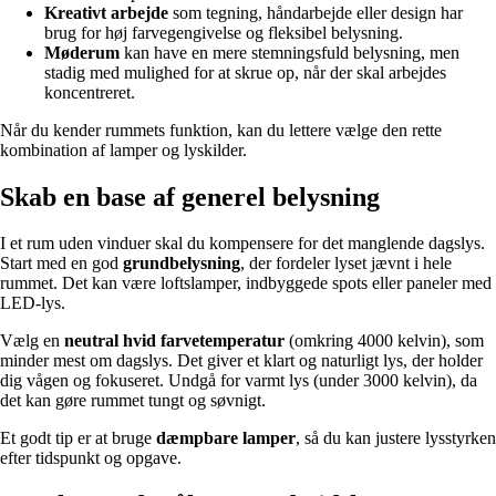
Kreativt arbejde
som tegning, håndarbejde eller design har
brug for høj farvegengivelse og fleksibel belysning.
Møderum
kan have en mere stemningsfuld belysning, men
stadig med mulighed for at skrue op, når der skal arbejdes
koncentreret.
Når du kender rummets funktion, kan du lettere vælge den rette
kombination af lamper og lyskilder.
Skab en base af generel belysning
I et rum uden vinduer skal du kompensere for det manglende dagslys.
Start med en god
grundbelysning
, der fordeler lyset jævnt i hele
rummet. Det kan være loftslamper, indbyggede spots eller paneler med
LED-lys.
Vælg en
neutral hvid farvetemperatur
(omkring 4000 kelvin), som
minder mest om dagslys. Det giver et klart og naturligt lys, der holder
dig vågen og fokuseret. Undgå for varmt lys (under 3000 kelvin), da
det kan gøre rummet tungt og søvnigt.
Et godt tip er at bruge
dæmpbare lamper
, så du kan justere lysstyrken
efter tidspunkt og opgave.