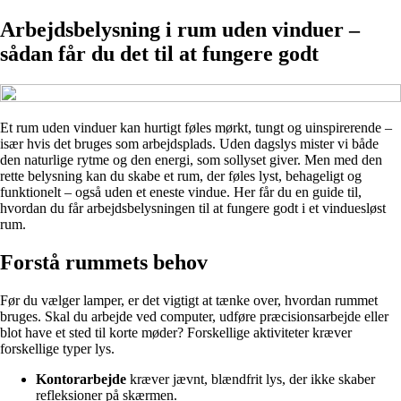
Arbejdsbelysning i rum uden vinduer –
sådan får du det til at fungere godt
Et rum uden vinduer kan hurtigt føles mørkt, tungt og uinspirerende –
især hvis det bruges som arbejdsplads. Uden dagslys mister vi både
den naturlige rytme og den energi, som sollyset giver. Men med den
rette belysning kan du skabe et rum, der føles lyst, behageligt og
funktionelt – også uden et eneste vindue. Her får du en guide til,
hvordan du får arbejdsbelysningen til at fungere godt i et vinduesløst
rum.
Forstå rummets behov
Før du vælger lamper, er det vigtigt at tænke over, hvordan rummet
bruges. Skal du arbejde ved computer, udføre præcisionsarbejde eller
blot have et sted til korte møder? Forskellige aktiviteter kræver
forskellige typer lys.
Kontorarbejde
kræver jævnt, blændfrit lys, der ikke skaber
refleksioner på skærmen.