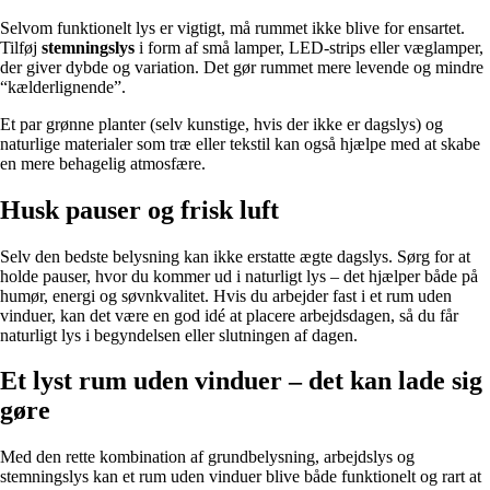
Selvom funktionelt lys er vigtigt, må rummet ikke blive for ensartet.
Tilføj
stemningslys
i form af små lamper, LED-strips eller væglamper,
der giver dybde og variation. Det gør rummet mere levende og mindre
“kælderlignende”.
Et par grønne planter (selv kunstige, hvis der ikke er dagslys) og
naturlige materialer som træ eller tekstil kan også hjælpe med at skabe
en mere behagelig atmosfære.
Husk pauser og frisk luft
Selv den bedste belysning kan ikke erstatte ægte dagslys. Sørg for at
holde pauser, hvor du kommer ud i naturligt lys – det hjælper både på
humør, energi og søvnkvalitet. Hvis du arbejder fast i et rum uden
vinduer, kan det være en god idé at placere arbejdsdagen, så du får
naturligt lys i begyndelsen eller slutningen af dagen.
Et lyst rum uden vinduer – det kan lade sig
gøre
Med den rette kombination af grundbelysning, arbejdslys og
stemningslys kan et rum uden vinduer blive både funktionelt og rart at