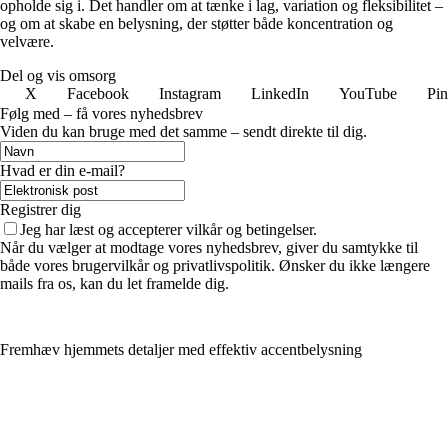
opholde sig i. Det handler om at tænke i lag, variation og fleksibilitet –
og om at skabe en belysning, der støtter både koncentration og
velvære.
Del og vis omsorg
X
Facebook
Instagram
LinkedIn
YouTube
Pin
Følg med – få vores nyhedsbrev
Viden du kan bruge med det samme – sendt direkte til dig.
Hvad er din e-mail?
Registrer dig
Jeg har læst og accepterer vilkår og betingelser.
Når du vælger at modtage vores nyhedsbrev, giver du samtykke til
både vores brugervilkår og privatlivspolitik. Ønsker du ikke længere
mails fra os, kan du let framelde dig.
Fremhæv hjemmets detaljer med effektiv accentbelysning