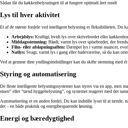
Sådan får du køkkenbelysningen til at fungere optimalt året rundt
Lys til hver aktivitet
Et af de største fordele ved intelligent belysning er fleksibiliteten. Du 
Arbejdslys:
Kraftigt, hvidt lys over skrivebordet eller køkkenbor
Middagsstemning:
Blødt, varmt lys over spisebordet, der fre
Film- eller afslapningsaften:
Dæmpet lys i varme nuancer, event
Natlys:
Svagt, varmt lys i gang eller badeværelse, så du kan orie
Ved at gemme dine yndlingsindstillinger kan du skifte stemning med ét t
Styring og automatisering
De fleste intelligente belysningssystemer kan styres via en app, men m
stuen” eller “tænd hyggebelysning”, og systemet reagerer med det sam
Automatisering er en anden fordel. Du kan indstille lyset til at tænde, 
det – en både praktisk og energibesparende løsning.
Energi og bæredygtighed