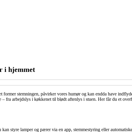
er i hjemmet
Det former stemningen, påvirker vores humør og kan endda have indflydel
– fra arbejdslys i køkkenet til blødt aftenlys i stuen. Her får du et ove
du kan styre lamper og pærer via en app, stemmestyring eller automatiske