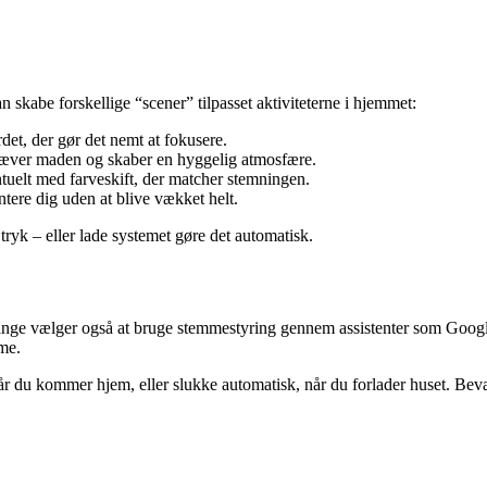
kan skabe forskellige “scener” tilpasset aktiviteterne i hjemmet:
det, der gør det nemt at fokusere.
mhæver maden og skaber en hyggelig atmosfære.
uelt med farveskift, der matcher stemningen.
ntere dig uden at blive vækket helt.
ryk – eller lade systemet gøre det automatisk.
ange vælger også at bruge stemmestyring gennem assistenter som Google A
me.
når du kommer hjem, eller slukke automatisk, når du forlader huset. Bevæ