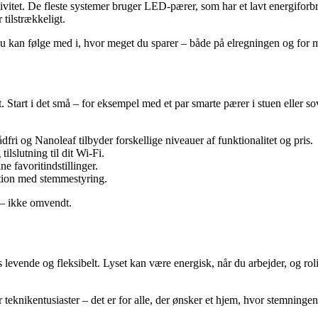
vitet. De fleste systemer bruger LED-pærer, som har et lavt energiforb
 tilstrækkeligt.
du kan følge med i, hvor meget du sparer – både på elregningen og for m
 Start i det små – for eksempel med et par smarte pærer i stuen eller so
i og Nanoleaf tilbyder forskellige niveauer af funktionalitet og pris.
lslutning til dit Wi-Fi.
 favoritindstillinger.
ration med stemmestyring.
g – ikke omvendt.
es levende og fleksibelt. Lyset kan være energisk, når du arbejder, og ro
eknikentusiaster – det er for alle, der ønsker et hjem, hvor stemningen 