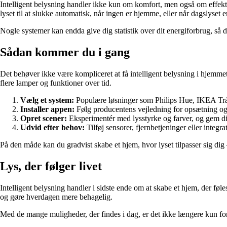
Intelligent belysning handler ikke kun om komfort, men også om effekti
lyset til at slukke automatisk, når ingen er hjemme, eller når dagslyset er
Nogle systemer kan endda give dig statistik over dit energiforbrug, så 
Sådan kommer du i gang
Det behøver ikke være kompliceret at få intelligent belysning i hjemmet.
flere lamper og funktioner over tid.
Vælg et system:
Populære løsninger som Philips Hue, IKEA Trådfr
Installer appen:
Følg producentens vejledning for opsætning og ti
Opret scener:
Eksperimentér med lysstyrke og farver, og gem dine
Udvid efter behov:
Tilføj sensorer, fjernbetjeninger eller integ
På den måde kan du gradvist skabe et hjem, hvor lyset tilpasser sig di
Lys, der følger livet
Intelligent belysning handler i sidste ende om at skabe et hjem, der føl
og gøre hverdagen mere behagelig.
Med de mange muligheder, der findes i dag, er det ikke længere kun for t