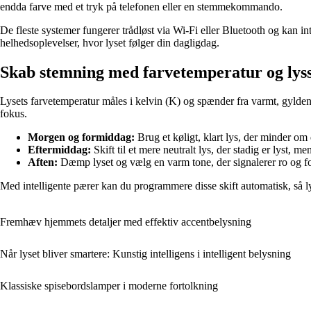
endda farve med et tryk på telefonen eller en stemmekommando.
De fleste systemer fungerer trådløst via Wi-Fi eller Bluetooth og kan 
helhedsoplevelser, hvor lyset følger din dagligdag.
Skab stemning med farvetemperatur og lys
Lysets farvetemperatur måles i kelvin (K) og spænder fra varmt, gylden
fokus.
Morgen og formiddag:
Brug et køligt, klart lys, der minder o
Eftermiddag:
Skift til et mere neutralt lys, der stadig er lyst, m
Aften:
Dæmp lyset og vælg en varm tone, der signalerer ro og f
Med intelligente pærer kan du programmere disse skift automatisk, så l
Fremhæv hjemmets detaljer med effektiv accentbelysning
Når lyset bliver smartere: Kunstig intelligens i intelligent belysning
Klassiske spisebordslamper i moderne fortolkning