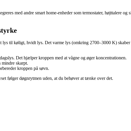
integreres med andre smart home-enheder som termostater, højttalere og 
styrke
t lys til køligt, hvidt lys. Det varme lys (omkring 2700–3000 K) skabe
m dagslys. Det hjælper kroppen med at vågne og øger koncentrationen.
en mindre skarpt.
orbereder kroppen på søvn.
yset følger døgnrytmen uden, at du behøver at tænke over det.