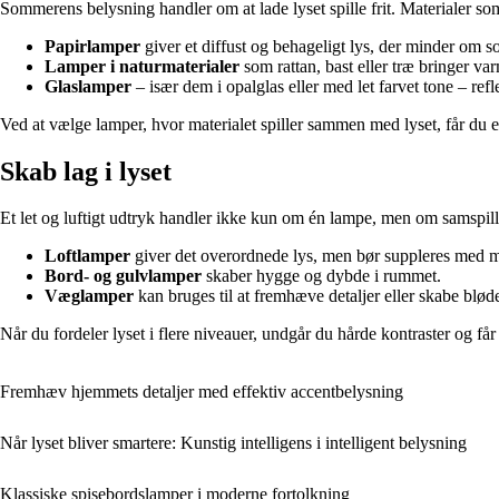
Sommerens belysning handler om at lade lyset spille frit. Materialer som 
Papirlamper
giver et diffust og behageligt lys, der minder om s
Lamper i naturmaterialer
som rattan, bast eller træ bringer v
Glaslamper
– især dem i opalglas eller med let farvet tone – ref
Ved at vælge lamper, hvor materialet spiller sammen med lyset, får du e
Skab lag i lyset
Et let og luftigt udtryk handler ikke kun om én lampe, men om samspill
Loftlamper
giver det overordnede lys, men bør suppleres med mi
Bord- og gulvlamper
skaber hygge og dybde i rummet.
Væglamper
kan bruges til at fremhæve detaljer eller skabe blød
Når du fordeler lyset i flere niveauer, undgår du hårde kontraster og får
Fremhæv hjemmets detaljer med effektiv accentbelysning
Når lyset bliver smartere: Kunstig intelligens i intelligent belysning
Klassiske spisebordslamper i moderne fortolkning