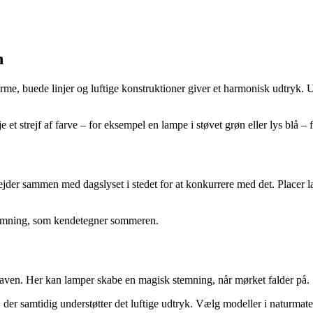
n
 buede linjer og luftige konstruktioner giver et harmonisk udtryk. Un
e et strejf af farve – for eksempel en lampe i støvet grøn eller lys blå 
bejder sammen med dagslyset i stedet for at konkurrere med det. Placer 
 stemning, som kendetegner sommeren.
i haven. Her kan lamper skabe en magisk stemning, når mørket falder på.
, der samtidig understøtter det luftige udtryk. Vælg modeller i naturmat