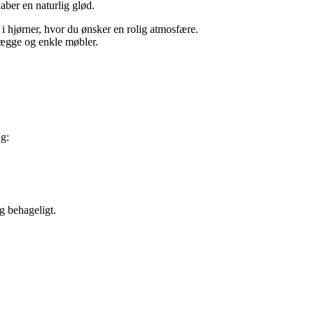
kaber en naturlig glød.
 i hjørner, hvor du ønsker en rolig atmosfære.
vægge og enkle møbler.
ng:
og behageligt.