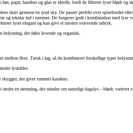
hør, papir, bambus og glas er ideelle, fordi de filtrerer lyset blødt og s
olens skær gennem en tynd sky. De passer perfekt over spisebordet eller
arme og tekstur ind i rummet. De fungerer godt i kombination med lyse 
lekterer lyset elegant og kan give et næsten svævende udtryk.
n belysning, der føles levende og organisk.
et mellem flere. Tænk i lag, så du kombinerer forskellige typer belysni
ndre lyskilder.
e skygger, der giver rummet karakter.
 i stedet en stemning, der minder om naturligt dagslys – blødt, varieret 