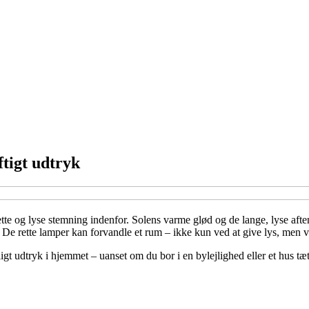
ftigt udtryk
og lyse stemning indenfor. Solens varme glød og de lange, lyse aftener i
 rette lamper kan forvandle et rum – ikke kun ved at give lys, men ved 
gt udtryk i hjemmet – uanset om du bor i en bylejlighed eller et hus tæt