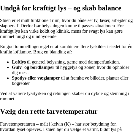
Undgå for kraftigt lys – og skab balance
Stuen er et multifunktionelt rum, hvor du både ser tv, læser, arbejder og
slapper af. Derfor bør belysningen kunne tilpasses situationen. For
kraftigt lys kan virke koldt og klinisk, mens for svagt lys kan gøre
rummet tungt og uindbydende.
En god tommelfingerregel er at kombinere flere lyskilder i stedet for én
kraftig loftlampe. Brug en blanding af:
Loftlys
til generel belysning, gerne med dæmperfunktion.
Gulv- og bordlamper
til hyggelys og zoner, hvor du opholder
dig mest.
Spotlys eller væglamper
til at fremhæve billeder, planter eller
bogreoler.
Ved at variere lysstyrken og retningen skaber du dybde og stemning i
rummet.
Vælg den rette farvetemperatur
Farvetemperaturen – målt i kelvin (K) – har stor betydning for,
hvordan lyset opleves. I stuen bør du vælge et varmt, blødt lys på