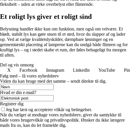
fleksibelt – uden at virke overbelyst eller flimrende.
Et roligt lys giver et roligt sind
Belysning handler ikke kun om funktion, men også om velvære. Et
blødt, stabilt lys kan gøre stuen til et sted, hvor du slapper af og lader
op. Ved at vælge kvalitetslyskilder, dæmpbare løsninger og en
gennemtænkt placering af lamperne kan du undgå både flimren og for
kraftigt lys – og i stedet skabe et rum, der føles behageligt fra morgen
til aften.
Del og vis omsorg
X
Facebook
Instagram
LinkedIn
YouTube
Pin
Følg med – få vores nyhedsbrev
Viden du kan bruge med det samme – sendt direkte til dig.
Hvad er din e-mail?
Registrer dig
Jeg har læst og accepterer vilkår og betingelser.
Når du vælger at modtage vores nyhedsbrev, giver du samtykke til
både vores brugervilkår og privatlivspolitik. Ønsker du ikke længere
mails fra os, kan du let framelde dig.