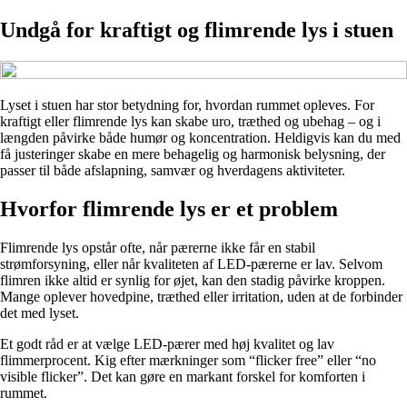
Undgå for kraftigt og flimrende lys i stuen
Lyset i stuen har stor betydning for, hvordan rummet opleves. For
kraftigt eller flimrende lys kan skabe uro, træthed og ubehag – og i
længden påvirke både humør og koncentration. Heldigvis kan du med
få justeringer skabe en mere behagelig og harmonisk belysning, der
passer til både afslapning, samvær og hverdagens aktiviteter.
Hvorfor flimrende lys er et problem
Flimrende lys opstår ofte, når pærerne ikke får en stabil
strømforsyning, eller når kvaliteten af LED-pærerne er lav. Selvom
flimren ikke altid er synlig for øjet, kan den stadig påvirke kroppen.
Mange oplever hovedpine, træthed eller irritation, uden at de forbinder
det med lyset.
Et godt råd er at vælge LED-pærer med høj kvalitet og lav
flimmerprocent. Kig efter mærkninger som “flicker free” eller “no
visible flicker”. Det kan gøre en markant forskel for komforten i
rummet.