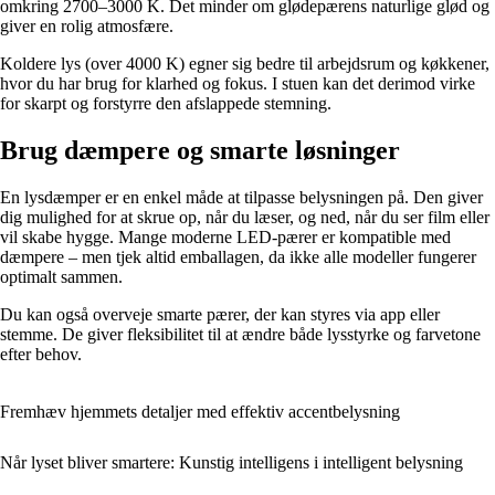
omkring 2700–3000 K. Det minder om glødepærens naturlige glød og
giver en rolig atmosfære.
Koldere lys (over 4000 K) egner sig bedre til arbejdsrum og køkkener,
hvor du har brug for klarhed og fokus. I stuen kan det derimod virke
for skarpt og forstyrre den afslappede stemning.
Brug dæmpere og smarte løsninger
En lysdæmper er en enkel måde at tilpasse belysningen på. Den giver
dig mulighed for at skrue op, når du læser, og ned, når du ser film eller
vil skabe hygge. Mange moderne LED-pærer er kompatible med
dæmpere – men tjek altid emballagen, da ikke alle modeller fungerer
optimalt sammen.
Du kan også overveje smarte pærer, der kan styres via app eller
stemme. De giver fleksibilitet til at ændre både lysstyrke og farvetone
efter behov.
Fremhæv hjemmets detaljer med effektiv accentbelysning
Når lyset bliver smartere: Kunstig intelligens i intelligent belysning