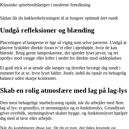
Klassiske spisebordslamper i moderne fortolkning
Sådan får du køkkenbelysningen til at fungere optimalt året rundt
Undgå refleksioner og blænding
Placeringen af lamperne er lige så vigtig som selve pærerne. Undgå at
placere lyskilder direkte foran tv’et eller i øjenhøjde, hvor de kan
blænde. Brug gerne lampeskærme, der spreder lyset jævnt, og ret
spotlys mod vægge eller lofter i stedet for direkte mod siddepladser.
Et godt trick er at tænde alle lamper og derefter bevæge dig rundt i
rummet for at se, hvor lyset falder. Justér, indtil du opnår en behagelig
balance uden skarpe kontraster.
Skab en rolig atmosfære med lag på lag-lys
Den mest behagelige stuebelysning opstår, når du arbejder med flere
lag af lys: et grundlys, et stemningslys og et funktionslys. Grundlyset
giver overblik, stemningslyset skaber hygge, og funktionslyset hjælper
dig med at læse eller arbejde.
Når du kombinerer disse lag, får du et rum, der føles levende og